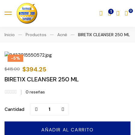
1
Inicio
Productos
Acné
BIRETIX CLEANSER 250 ML
-5%
$
394.25
$
415.00
BIRETIX CLEANSER 250 ML
0
reseñas
BIRETIX
Cantidad
CLEANSER
250
ML
AÑADIR AL CARRITO