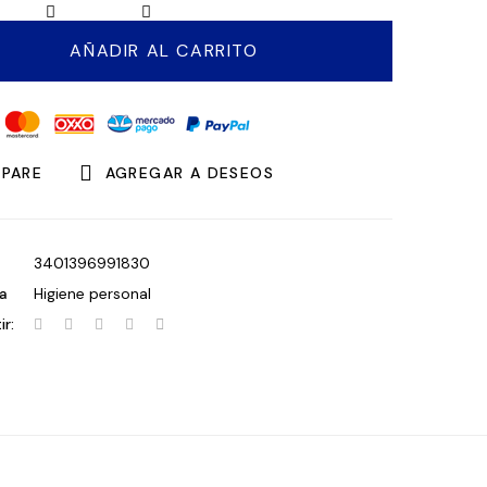
SEBIUM
H2O
AÑADIR AL CARRITO
BOMBA
INVERSA
500
ML
cantidad
PARE
AGREGAR A DESEOS
3401396991830
a
Higiene personal
r: