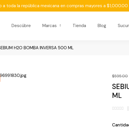
o a toda la república mexicana en compras mayores a $1,000.0
Descúbre
Marcas
Tienda
Blog
Sucur
SEBIUM H2O BOMBA INVERSA 500 ML
$
595.00
SEBI
ML
Cantida