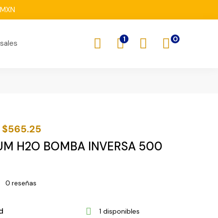
0 MXN
1
sales
$
565.25
UM H2O BOMBA INVERSA 500
0
reseñas
d
1 disponibles