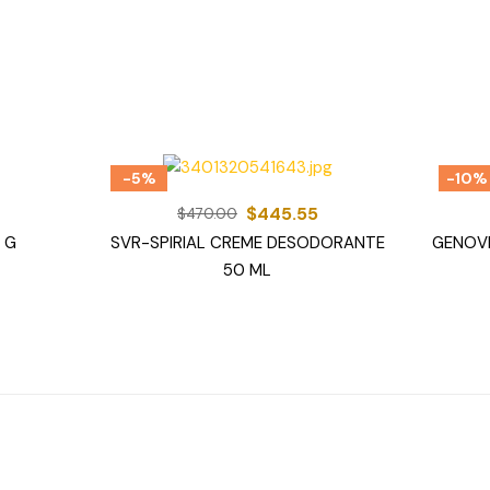
-5%
-10%
$
445.55
$
470.00
 G
SVR-SPIRIAL CREME DESODORANTE
GENOV
50 ML